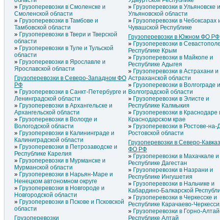
области
Удмуртской Республике
Грузоперевозки в Смоленске и
Грузоперевозки в Ульяновске 
Смоленской области
Ульяновской области
Грузоперевозки в Тамбове и
Грузоперевозки в Чебоксарах 
Тамбовской области
Чувашской Республике
Грузоперевозки в Твери и Тверской
Грузоперевозки в Южном ФО РФ
области
Грузоперевозки в Севастополе
Грузоперевозки в Туле и Тульской
Республике Крым
области
Грузоперевозки в Майкопе и
Грузоперевозки в Ярославле и
Республике Адыгея
Ярославской области
Грузоперевозки в Астрахани и
Грузоперевозки в Северо-Западном ФО
Астраханской области
РФ
Грузоперевозки в Волгограде 
Грузоперевозки в Санкт-Петербурге и
Волгоградской области
Ленинградской области
Грузоперевозки в Элисте и
Грузоперевозки в Архангельске и
Республике Калмыкия
Архангельской области
Грузоперевозки в Краснодаре 
Грузоперевозки в Вологде и
Краснодарском крае
Вологодской области
Грузоперевозки в Ростове-на-
Грузоперевозки в Калининграде и
Ростовской области
Калиниградской области
Грузоперевозки в Северо-Кавка
Грузоперевозки в Петрозаводске и
ФО РФ
Республике Карелия
Грузоперевозки в Махачкале и
Грузоперевозки в Мурманске и
Республике Дагестан
Мурманской области
Грузоперевозки в Назрани и
Грузоперевозки в Нарьян-Маре и
Республике Ингушетия
Ненецком автономном округе
Грузоперевозки в Нальчике и
Грузоперевозки в Новгороде и
Кабардино-Балкарской Республ
Новгородской области
Грузоперевозки в Черкесске и
Грузоперевозки в Пскове и Псковской
Республике Карачаево-Черкесси
области
Грузоперевозки в Горно-Алтай
Грузоперевозки
Республике Алтай