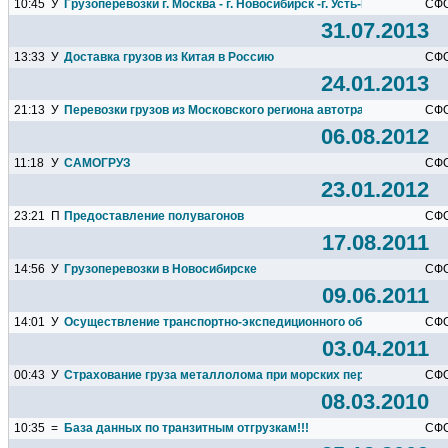
10:45
У
Грузоперевозки г. Москва - г. Новосибирск -г. Усть-Кут
СФ
31.07.2013
13:33
У
Доставка грузов из Китая в Россию
СФ
24.01.2013
21:13
У
Перевозки грузов из Московского региона автотранспортом.
СФ
06.08.2012
11:18
У
САМОГРУЗ
СФ
23.01.2012
23:21
П
Предоставление полувагонов
СФ
17.08.2011
14:56
У
Грузоперевозки в Новосибирске
СФ
09.06.2011
14:01
У
Осуществление транспортно-экспедиционного обслуживания
СФ
03.04.2011
00:43
У
Страхование груза металлолома при морских перевозках
СФ
08.03.2010
10:35
=
База данных по транзитным отгрузкам!!!
СФ