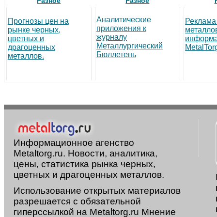
Разное
Разное
Аналитические
Прогнозы цен на
Реклама
приложения к
рынке черных,
металло
журналу
цветных и
информа
Металлургический
драгоценных
MetalTor
Бюллетень
металлов.
Информационное агенство
Metaltorg.ru. Новости, аналитика,
цены, статистика рынка черных,
цветных и драгоценных металлов.
Использование открытых материалов
разрешается с обязательной
гиперссылкой на Metaltorg.ru Мнение