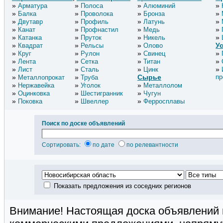
Арматура
Полоса
Алюминий
Балка
Проволока
Бронза
Двутавр
Профиль
Латунь
Канат
Профнастил
Медь
Катанка
Пруток
Никель
У
Квадрат
Рельсы
Олово
Круг
Рулон
Свинец
Лента
Сетка
Титан
Лист
Сталь
Цинк
Сырье
пр
Металлопрокат
Труба
Нержавейка
Уголок
Металлолом
Оцинковка
Шестигранник
Чугун
Поковка
Швеллер
Ферросплавы
Поиск по доске объявлений
Сортировать:
по дате
по релевантности
Показать предложения из соседних регионов
Внимание! Настоящая доска объявлений 