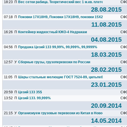
18:23
П
Вес сетки рабица. Теоретический вес 1 м.кв. плетеной сетки ра
СФ
28.08.2015
07:18
П
Поковки 17Х18Н9, Поковки 17Х18Н9, поковки 15Х28
СФ
11.08.2015
16:26
П
Контейнер жидкостный КЖО-4 Недракам
СФ
04.08.2015
04:56
П
Продажа Цезий 133 99,99%, 99,999%, 99,9999%
СФ
18.03.2015
12:57
У
Сборные грузы, грузоперевозки по России
СФ
28.02.2015
11:05
П
Шары стальные мелющие ГОСТ 7524-89, цильпебс 25х38мм
СФ
23.01.2015
20:59
П
Цезий 133 35$
СФ
13:52
П
Цезий 133. 99,999%
СФ
20.09.2014
21:15
У
Организиуем грузовые перевозки из Китая в Новосибирск
СФ
14.05.2014