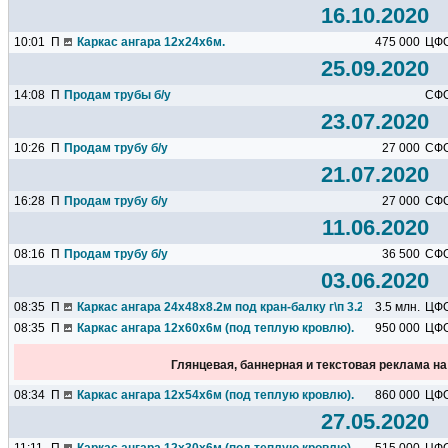
16.10.2020
10:01
П
Каркас ангара 12х24х6м.
475 000
ЦФ
25.09.2020
14:08
П
Продам трубы б/у
СФ
23.07.2020
10:26
П
Продам трубу б/у
27 000
СФ
21.07.2020
16:28
П
Продам трубу б/у
27 000
СФ
11.06.2020
08:16
П
Продам трубу б/у
36 500
СФ
03.06.2020
08:35
П
Каркас ангара 24х48х8.2м под кран-балку г\п 3.2т, под теплую.
3.5 млн.
ЦФ
08:35
П
Каркас ангара 12х60х6м (под теплую кровлю).
950 000
ЦФ
Глянцевая, баннерная и текстовая реклама н
08:34
П
Каркас ангара 12х54х6м (под теплую кровлю).
860 000
ЦФ
27.05.2020