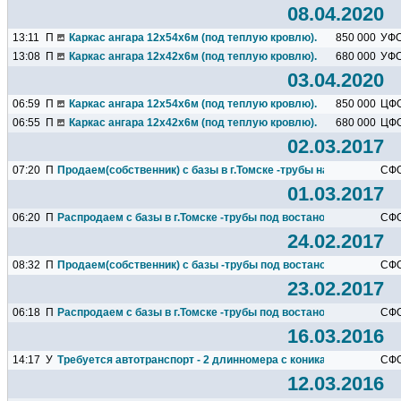
08.04.2020
13:11
П
Каркас ангара 12х54х6м (под теплую кровлю).
850 000
УФ
13:08
П
Каркас ангара 12х42х6м (под теплую кровлю).
680 000
УФ
03.04.2020
06:59
П
Каркас ангара 12х54х6м (под теплую кровлю).
850 000
ЦФ
06:55
П
Каркас ангара 12х42х6м (под теплую кровлю).
680 000
ЦФ
02.03.2017
07:20
П
Продаем(собственник) с базы в г.Томске -трубы на...
СФ
01.03.2017
06:20
П
Распродаем с базы в г.Томске -трубы под востановление...на...
СФ
24.02.2017
08:32
П
Продаем(собственник) с базы -трубы под востановление.....
СФ
23.02.2017
06:18
П
Распродаем с базы в г.Томске -трубы под востановление...
СФ
16.03.2016
14:17
У
Требуется автотранспорт - 2 длинномера с кониками...
СФ
12.03.2016