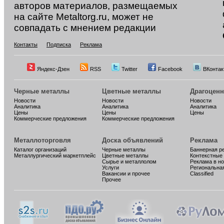
авторов материалов, размещаемых
на сайте Metaltorg.ru, может не
совпадать с мнением редакции
Контакты
Подписка
Реклама
Яндекс-Дзен
RSS
Twitter
Facebook
ВКонтак
Черные металлы
Цветные металлы
Драгоцен
Новости
Новости
Новости
Аналитика
Аналитика
Аналитика
Цены
Цены
Цены
Коммерческие предложения
Коммерческие предложения
Металлоторговля
Доска объявлений
Реклама
Каталог организаций
Черные металлы
Баннерная р
Металлургический маркетплейс
Цветные металлы
Контекстные
Сырье и металлолом
Реклама в н
Услуги
Региональна
Вакансии и прочее
Classified
Прочее