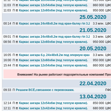
11:11
П
Каркас ангара 12х30х6м (под теплую кровлю).
515 000
ЦФ
11:03
П
Каркас ангара 12х54х6м (под теплую кровлю).
860 000
ЦФ
11:03
П
Каркас ангара 12х60х6м (под теплую кровлю).
950 000
ЦФ
25.05.2020
00:14
П
Каркас ангара 24х48х8.2м под кран-балку г\п 3.2т.
3.3 млн.
ЦФ
21.05.2020
09:01
П
Каркас ангара 24х48х8.2м под кран-балку г\п 3.2т.
3.3 млн.
ЦФ
08:56
П
Каркас ангара 12х60х6м (под теплую кровлю).
950 000
ЦФ
20.05.2020
16:05
П
Каркас ангара б.у. 24х48х8.2м под опорную кран-балку г\п 3.2т
3.3 млн.
ЦФ
16:00
П
Каркас ангара 12х60х6м (под теплую кровлю).
950 000
ЦФ
15:44
П
Каркас ангара 12х54х6м (под теплую кровлю).
860 000
ЦФ
Внимание! На рынке работают подозрительные компании! Про
22.04.2020
09:33
П
Решаем ВСЁ,связанное с перевозками.
ПФ
13.04.2020
12:14
П
Каркас ангара 12х54х6м (под теплую кровлю).
850 000
ЦФ
12:11
П
Каркас ангара 12х42х6м (под теплую кровлю).
680 000
ЦФ