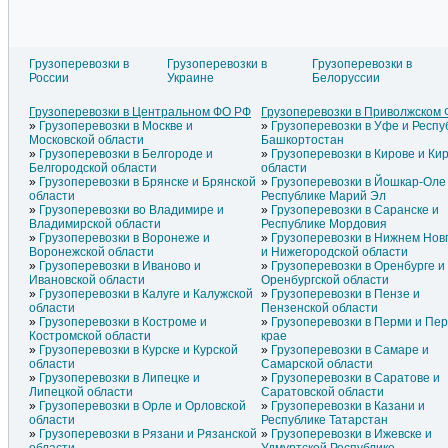
Грузоперевозки в
Грузоперевозки в
Грузоперевозки в
России
Украине
Белоруссии
Грузоперевозки в Литве
Грузоперевозки в
Грузоперево
Грузоперевозки в Латвии
Азербайджане
Грузоперево
Грузоперевозки в Центральном ФО РФ
Грузоперевозки в Приволжском
Грузоперевозки в Эстонии
Грузоперевозки в Армении
Грузоперево
Грузоперевозки в Москве и
Грузоперевозки в Уфе и Респу
Грузоперевозки в
Грузоперевозки в Греции
Туркменист
Московской области
Башкортостан
Молдавии
Грузоперевозки в Грузии
Грузоперево
Грузоперевозки в Белгороде и
Грузоперевозки в Кирове и Ки
Белгородской области
области
Грузоперевозки в Брянске и Брянской
Грузоперевозки в Йошкар-Оле
области
Республике Марий Эл
Грузоперевозки во Владимире и
Грузоперевозки в Саранске и
Владимирской области
Республике Мордовия
Грузоперевозки в Воронеже и
Грузоперевозки в Нижнем Нов
Воронежской области
и Нижегородской области
Грузоперевозки в Иваново и
Грузоперевозки в Оренбурге и
Ивановской области
Оренбургской области
Грузоперевозки в Калуге и Калужской
Грузоперевозки в Пензе и
области
Пензенской области
Грузоперевозки в Костроме и
Грузоперевозки в Перми и Пе
Костромской области
крае
Грузоперевозки в Курске и Курской
Грузоперевозки в Самаре и
области
Самарской области
Грузоперевозки в Липецке и
Грузоперевозки в Саратове и
Липецкой области
Саратовской области
Грузоперевозки в Орле и Орловской
Грузоперевозки в Казани и
области
Республике Татарстан
Грузоперевозки в Рязани и Рязанской
Грузоперевозки в Ижевске и