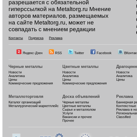
разрешается с обязательной
гиперссылкой на Metaltorg.ru Мнение
авторов материалов, размещаемых
на сайте Metaltorg.ru, может не
совпадать с мнением редакции
Контакты
Подписка
Реклама
Яндекс-Дзен
RSS
Twitter
Facebook
ВКонтак
Черные металлы
Цветные металлы
Драгоцен
Новости
Новости
Новости
Аналитика
Аналитика
Аналитика
Цены
Цены
Цены
Коммерческие предложения
Коммерческие предложения
Металлоторговля
Доска объявлений
Реклама
Каталог организаций
Черные металлы
Баннерная р
Металлургический маркетплейс
Цветные металлы
Контекстные
Сырье и металлолом
Реклама в н
Услуги
Региональна
Вакансии и прочее
Classified
Прочее