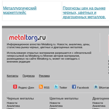
Металлургический
Прогнозы цен на рынке
маркетплейс
черных, цветных и
драгоценных металлов.
Информационное агенство Metaltorg.ru. Новости, аналитика, цены,
статистика рынка черных, цветных и драгоценных металлов.
Использование открытых материалов разрешается с обязательной
гиперссылкой на Metaltorg.ru Мнение авторов материалов,
размещаемых на сайте Metaltorg.ru, может не совпадать с
мнением редакции
Контакты
Подписка
Реклама
Яндекс-Дзен
RSS
Twitter
Facebook
ВКонтак
Черные металлы
Цветные металлы
Драгоцен
Новости
Новости
Новости
Аналитика
Аналитика
Аналитика
Цены
Цены
Цены