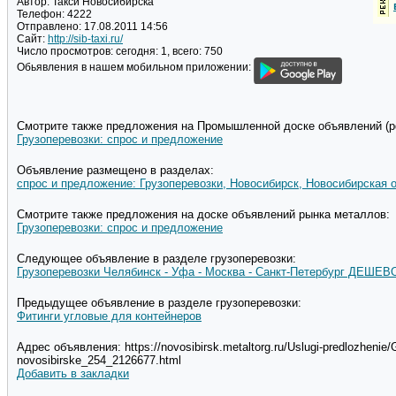
Автор:
Такси Новосибирска
Телефон:
4222
Отправлено:
17.08.2011 14:56
Сайт:
http://sib-taxi.ru/
Число просмотров:
сегодня: 1, всего: 750
Обьявления в нашем мобильном приложении:
Смотрите также предложения на Промышленной доске объявлений (pd
Грузоперевозки: спрос и предложение
Объявление размещено в разделах:
спрос и предложение: Грузоперевозки, Новосибирск, Новосибирская 
Смотрите также предложения на доске объявлений рынка металлов:
Грузоперевозки: спрос и предложение
Следующее объявление в разделе грузоперевозки:
Грузоперевозки Челябинск - Уфа - Москва - Санкт-Петербург ДЕШЕВ
Предыдущее объявление в разделе грузоперевозки:
Фитинги угловые для контейнеров
Адрес объявления: https://novosibirsk.metaltorg.ru/Uslugi-predlozhenie/
novosibirske_254_2126677.html
Добавить в закладки