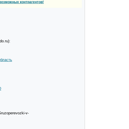
возможных контрагентов!
o.ru):
область
О
Gruzoperevozki-v-