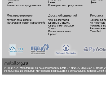
Цены
Цены
Цены
Коммерческие предложения
Коммерческие предложения
Металлоторговля
Доска объявлений
Реклама
Каталог организаций
Черные металлы
Баннерная р
Металлургический маркетплейс
Цветные металлы
Контекстные
Сырье и металлолом
Реклама в н
Услуги
Региональна
Вакансии и прочее
Classified
Прочее
© 2000-2026 Metaltorg.ru,
св-во о регистрации СМИ ИА №ФС77-31393 от 12 марта 20
Использование открытых материалов разрешается с обязательной гиперссылкой на 