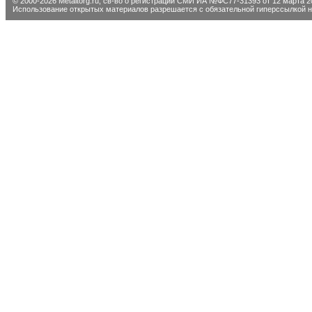
© 2000-2026 Metaltorg.ru,
св-во о регистрации СМИ ИА №ФС77-31393 от 12 марта 20
Использование открытых материалов разрешается с обязательной гиперссылкой на 