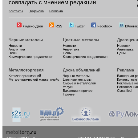
совпадать с мнением редакции
Контакты
Подписка
Реклама
Яндекс-Дзен
RSS
Twitter
Facebook
ВКонтак
Черные металлы
Цветные металлы
Драгоцен
Новости
Новости
Новости
Аналитика
Аналитика
Аналитика
Цены
Цены
Цены
Коммерческие предложения
Коммерческие предложения
Металлоторговля
Доска объявлений
Реклама
Каталог организаций
Черные металлы
Баннерная р
Металлургический маркетплейс
Цветные металлы
Контекстные
Сырье и металлолом
Реклама в н
Услуги
Региональна
Вакансии и прочее
Classified
Прочее