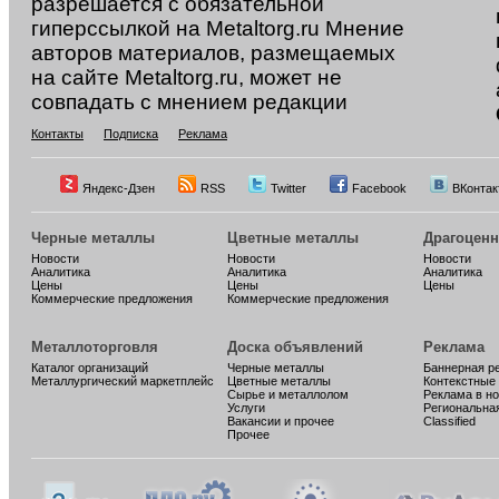
разрешается с обязательной
гиперссылкой на Metaltorg.ru Мнение
авторов материалов, размещаемых
на сайте Metaltorg.ru, может не
совпадать с мнением редакции
Контакты
Подписка
Реклама
Яндекс-Дзен
RSS
Twitter
Facebook
ВКонтак
Черные металлы
Цветные металлы
Драгоцен
Новости
Новости
Новости
Аналитика
Аналитика
Аналитика
Цены
Цены
Цены
Коммерческие предложения
Коммерческие предложения
Металлоторговля
Доска объявлений
Реклама
Каталог организаций
Черные металлы
Баннерная р
Металлургический маркетплейс
Цветные металлы
Контекстные
Сырье и металлолом
Реклама в н
Услуги
Региональна
Вакансии и прочее
Classified
Прочее