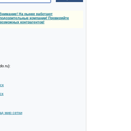
Внимание! На рынке работают
подозрительные компании! Проверяйте
возможных контрагентов!
o.ru):
ск
ск
ад мир сетки