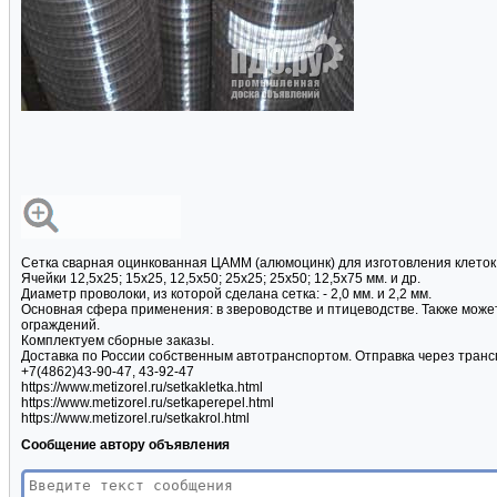
Сетка сварная оцинкованная ЦАММ (алюмоцинк) для изготовления клеток
Ячейки 12,5х25; 15х25, 12,5х50; 25х25; 25х50; 12,5х75 мм. и др.
Диаметр проволоки, из которой сделана сетка: - 2,0 мм. и 2,2 мм.
Основная сфера применения: в звероводстве и птицеводстве. Также мож
ограждений.
Комплектуем сборные заказы.
Доставка по России собственным автотранспортом. Отправка через трансп
+7(4862)43-90-47, 43-92-47
https://www.metizorel.ru/setkakletka.html
https://www.metizorel.ru/setkaperepel.html
https://www.metizorel.ru/setkakrol.html
Сообщение автору объявления