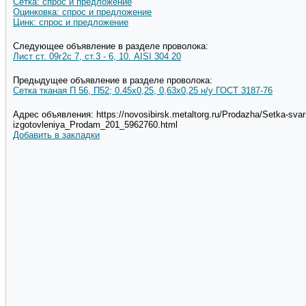
Сетка: спрос и предложение
Оцинковка: спрос и предложение
Цинк: спрос и предложение
Следующее объявление в разделе проволока:
Лист ст. 09г2с 7, ст.3 - 6, 10. AISI 304 20
Предыдущее объявление в разделе проволока:
Сетка тканая П 56, П52; 0.45х0,25, 0,63х0,25 н/у ГОСТ 3187-76
Адрес объявления: https://novosibirsk.metaltorg.ru/Prodazha/Setka-sva
izgotovleniya_Prodam_201_5962760.html
Добавить в закладки