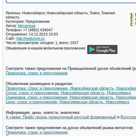
Регионы:
Новосибирск, Новосибирская область, Томск, Томская
область
Категория:
Предложение
Автор:
Мегапром
Телефон:
+7 (4862) 439047
Отправлено:
14.12.2023 10:03
Сайт:
http://metizorel.ru
Число просмотров:
сегодня: 1, всего: 1027
Обьявления в нашем мобильном приложении:
Смотрите также предложения на Промышленной доске объявлений (pd
Проволока: спрос и предложение
Объявление размещено в разделах:
Проволока: спрос и предложение, Новосибирская область, Новосибир
Сетка: спрос и предложение, Новосибирская область, Новосибирск
Оцинковка: спрос и предложение, Новосибирская область, Новосибир
Цинк: спрос и предложение, Новосибирская область, Новосибирск
Информация, цены, новости, аналитика:
А также: Прайс гвоздь проволочный круглый формовочный
и
Волгогр
Смотрите также предложения на доске объявлений рынка металлов:
Проволока: спрос и предложение