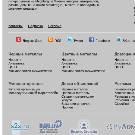
гиперссылкой на Metaltorg.ru Мнение авторов материалов,
размещаемых на сайте Metaltorg.ru, может не совпадать с
мнением редакции
Контакты
Подписка
Реклама
Яндекс-Дзен
RSS
Twitter
Facebook
ВКонтак
Черные металлы
Цветные металлы
Драгоцен
Новости
Новости
Новости
Аналитика
Аналитика
Аналитика
Цены
Цены
Цены
Коммерческие предложения
Коммерческие предложения
Металлоторговля
Доска объявлений
Реклама
Каталог организаций
Черные металлы
Баннерная р
Металлургический маркетплейс
Цветные металлы
Контекстные
Сырье и металлолом
Реклама в н
Услуги
Региональна
Вакансии и прочее
Classified
Прочее