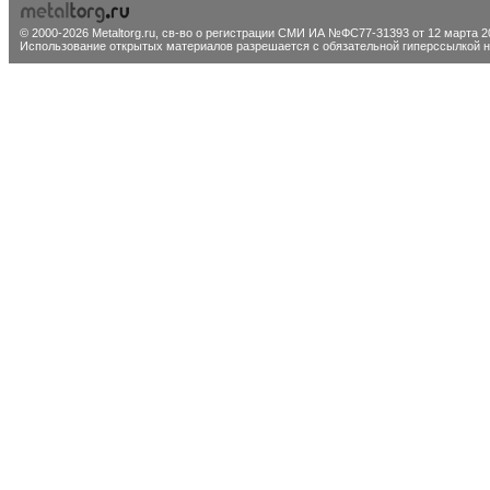
© 2000-2026 Metaltorg.ru,
св-во о регистрации СМИ ИА №ФС77-31393 от 12 марта 20
Использование открытых материалов разрешается с обязательной гиперссылкой на 