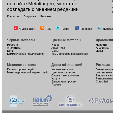
на сайте Metaltorg.ru, может не
совпадать с мнением редакции
Контакты
Подписка
Реклама
Яндекс-Дзен
RSS
Twitter
Facebook
ВКонтак
Черные металлы
Цветные металлы
Драгоцен
Новости
Новости
Новости
Аналитика
Аналитика
Аналитика
Цены
Цены
Цены
Коммерческие предложения
Коммерческие предложения
Металлоторговля
Доска объявлений
Реклама
Каталог организаций
Черные металлы
Баннерная р
Металлургический маркетплейс
Цветные металлы
Контекстные
Сырье и металлолом
Реклама в н
Услуги
Региональна
Вакансии и прочее
Classified
Прочее