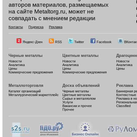
авторов материалов, размещаемых
на сайте Metaltorg.ru, может не
совпадать с мнением редакции
Контакты
Подписка
Реклама
Яндекс-Дзен
RSS
Twitter
Facebook
ВКонтак
Черные металлы
Цветные металлы
Драгоцен
Новости
Новости
Новости
Аналитика
Аналитика
Аналитика
Цены
Цены
Цены
Коммерческие предложения
Коммерческие предложения
Металлоторговля
Доска объявлений
Реклама
Каталог организаций
Черные металлы
Баннерная р
Металлургический маркетплейс
Цветные металлы
Контекстные
Сырье и металлолом
Реклама в н
Услуги
Региональна
Вакансии и прочее
Classified
Прочее