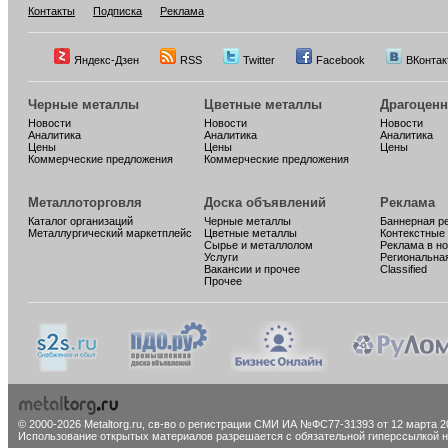
Контакты
Подписка
Реклама
Яндекс-Дзен
RSS
Twitter
Facebook
ВКонтак
Черные металлы
Цветные металлы
Драгоцен
Новости
Новости
Новости
Аналитика
Аналитика
Аналитика
Цены
Цены
Цены
Коммерческие предложения
Коммерческие предложения
Металлоторговля
Доска объявлений
Реклама
Каталог организаций
Черные металлы
Баннерная р
Металлургический маркетплейс
Цветные металлы
Контекстные
Сырье и металлолом
Реклама в н
Услуги
Региональна
Вакансии и прочее
Classified
Прочее
© 2000-2026 Metaltorg.ru,
св-во о регистрации СМИ ИА №ФС77-31393 от 12 марта 20
Использование открытых материалов разрешается с обязательной гиперссылкой на 