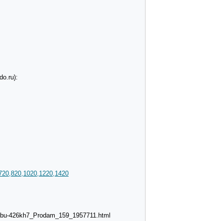
o.ru):
720,820,1020,1220,1420
trubu-426kh7_Prodam_159_1957711.html