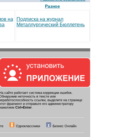
Разное
лов на
Подписка на журнал
ва
Металлургический Бюллетень
На сайте работает система коррекции ошибок.
Обнаружив неточность в тексте или
неработоспособность ссылки, выделите на странице
этот фрагмент и отправьте его администратору
нажатием
Ctrl+Enter
.
те
Одноклассники
Бизнес Онлайн