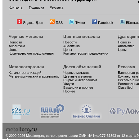
Контакты
Подписка
Реклама
Яндекс-Дзен
RSS
Twitter
Facebook
ВКонтак
Черные металлы
Цветные металлы
Драгоцен
Новости
Новости
Новости
Аналитика
Аналитика
Аналитика
Цены
Цены
Цены
Коммерческие предложения
Коммерческие предложения
Металлоторговля
Доска объявлений
Реклама
Каталог организаций
Черные металлы
Баннерная р
Металлургический маркетплейс
Цветные металлы
Контекстные
Сырье и металлолом
Реклама в н
Услуги
Региональна
Вакансии и прочее
Classified
Прочее
© 2000-2026 Metaltorg.ru,
св-во о регистрации СМИ ИА №ФС77-31393 от 12 марта 20