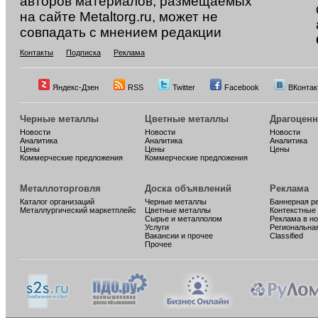
авторов материалов, размещаемых
на сайте Metaltorg.ru, может не
совпадать с мнением редакции
Контакты
Подписка
Реклама
Яндекс-Дзен
RSS
Twitter
Facebook
ВКонтак
Черные металлы
Цветные металлы
Драгоцен
Новости
Новости
Новости
Аналитика
Аналитика
Аналитика
Цены
Цены
Цены
Коммерческие предложения
Коммерческие предложения
Металлоторговля
Доска объявлений
Реклама
Каталог организаций
Черные металлы
Баннерная р
Металлургический маркетплейс
Цветные металлы
Контекстные
Сырье и металлолом
Реклама в н
Услуги
Региональна
Вакансии и прочее
Classified
Прочее