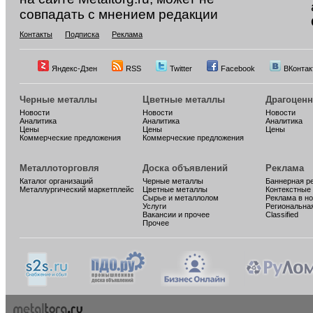
совпадать с мнением редакции
Контакты
Подписка
Реклама
Яндекс-Дзен
RSS
Twitter
Facebook
ВКонтак
Черные металлы
Цветные металлы
Драгоцен
Новости
Новости
Новости
Аналитика
Аналитика
Аналитика
Цены
Цены
Цены
Коммерческие предложения
Коммерческие предложения
Металлоторговля
Доска объявлений
Реклама
Каталог организаций
Черные металлы
Баннерная р
Металлургический маркетплейс
Цветные металлы
Контекстные
Сырье и металлолом
Реклама в н
Услуги
Региональна
Вакансии и прочее
Classified
Прочее