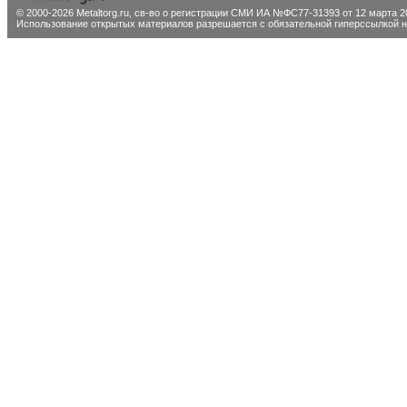
© 2000-2026 Metaltorg.ru,
св-во о регистрации СМИ ИА №ФС77-31393 от 12 марта 20
Использование открытых материалов разрешается с обязательной гиперссылкой на 