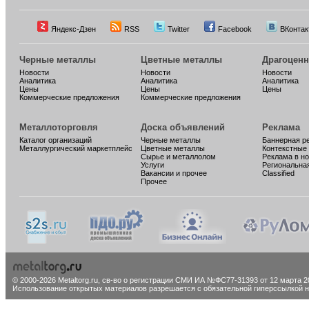
Яндекс-Дзен
RSS
Twitter
Facebook
ВКонтак
Черные металлы
Цветные металлы
Драгоцен
Новости
Новости
Новости
Аналитика
Аналитика
Аналитика
Цены
Цены
Цены
Коммерческие предложения
Коммерческие предложения
Металлоторговля
Доска объявлений
Реклама
Каталог организаций
Черные металлы
Баннерная р
Металлургический маркетплейс
Цветные металлы
Контекстные
Сырье и металлолом
Реклама в н
Услуги
Региональна
Вакансии и прочее
Classified
Прочее
© 2000-2026 Metaltorg.ru,
св-во о регистрации СМИ ИА №ФС77-31393 от 12 марта 20
Использование открытых материалов разрешается с обязательной гиперссылкой на 