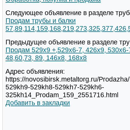
Следующее объявление в разделе труб
Продам трубы и балки
57,89,114,159,168,219,273,325,377,426
Предыдущее объявление в разделе тру
Продам 529х9 +,529х6-7, 426х9, 530х6-
48,60,73, 89, 146х8, 168х8
Адрес объявления:
https://novosibirsk.metaltorg.ru/Prodaz
529kh9-529kh8-529kh7-529kh6-
325kh14_Prodam_159_2551716.html
Добавить в закладки