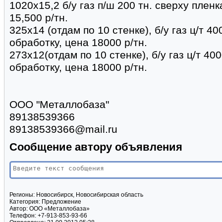
1020х15,2 б/у газ п/ш 200 тн. сверху пленк
15,500 р/тн.
325х14 (отдам по 10 стенке), б/у газ ц/т 40
обработку, цена 18000 р/тн.
273х12(отдам по 10 стенке), б/у газ ц/т 40
обработку, цена 18000 р/тн.
ООО "Металлобаза"
89138539366
89138539366@mail.ru
Сообщение автору объявления
Регионы:
Новосибирск, Новосибирская область
Категория:
Предложение
Автор:
ООО «Металлобаза»
Телефон:
+7-913-853-93-66