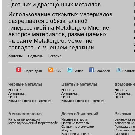
цветных и драгоценных металлов.
Использование открытых материалов
разрешается с обязательной
гиперссылкой на Metaltorg.ru Мнение
авторов материалов, размещаемых
на сайте Metaltorg.ru, может не
совпадать с мнением редакции
Контакты
Подписка
Реклама
Яндекс-Дзен
RSS
Twitter
Facebook
ВКонтак
Черные металлы
Цветные металлы
Драгоцен
Новости
Новости
Новости
Аналитика
Аналитика
Аналитика
Цены
Цены
Цены
Коммерческие предложения
Коммерческие предложения
Металлоторговля
Доска объявлений
Реклама
Каталог организаций
Черные металлы
Баннерная р
Металлургический маркетплейс
Цветные металлы
Контекстные
Сырье и металлолом
Реклама в н
Услуги
Региональна
Вакансии и прочее
Classified