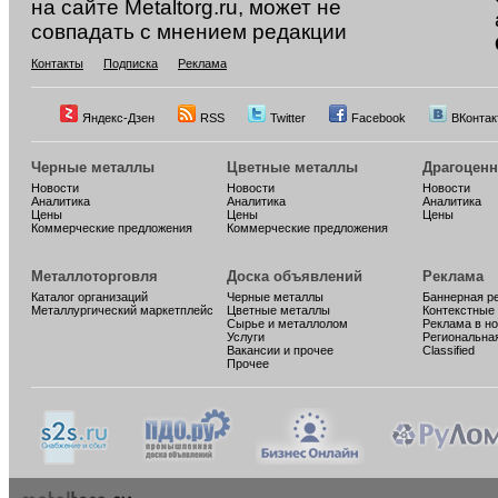
на сайте Metaltorg.ru, может не
совпадать с мнением редакции
Контакты
Подписка
Реклама
Яндекс-Дзен
RSS
Twitter
Facebook
ВКонтак
Черные металлы
Цветные металлы
Драгоцен
Новости
Новости
Новости
Аналитика
Аналитика
Аналитика
Цены
Цены
Цены
Коммерческие предложения
Коммерческие предложения
Металлоторговля
Доска объявлений
Реклама
Каталог организаций
Черные металлы
Баннерная р
Металлургический маркетплейс
Цветные металлы
Контекстные
Сырье и металлолом
Реклама в н
Услуги
Региональна
Вакансии и прочее
Classified
Прочее