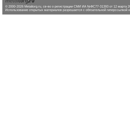
© 2000-2026 Metaltorg.ru,
св-во о регистрации СМИ ИА №ФС77-31393 от 12 марта 20
Использование открытых материалов разрешается с обязательной гиперссылкой на 