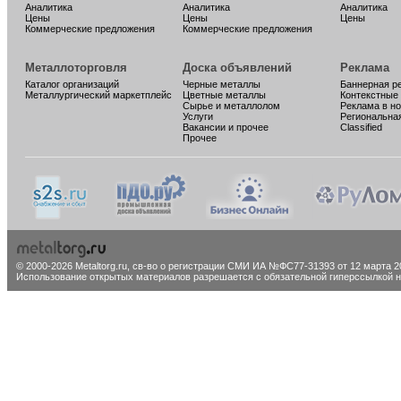
Аналитика
Аналитика
Аналитика
Цены
Цены
Цены
Коммерческие предложения
Коммерческие предложения
Металлоторговля
Доска объявлений
Реклама
Каталог организаций
Черные металлы
Баннерная р
Металлургический маркетплейс
Цветные металлы
Контекстные
Сырье и металлолом
Реклама в н
Услуги
Региональна
Вакансии и прочее
Classified
Прочее
© 2000-2026 Metaltorg.ru,
св-во о регистрации СМИ ИА №ФС77-31393 от 12 марта 20
Использование открытых материалов разрешается с обязательной гиперссылкой на 