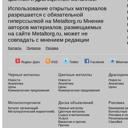
Использование открытых материалов
разрешается с обязательной
гиперссылкой на Metaltorg.ru Мнение
авторов материалов, размещаемых
на сайте Metaltorg.ru, может не
совпадать с мнением редакции
Контакты
Подписка
Реклама
Яндекс-Дзен
RSS
Twitter
Facebook
ВКонтак
Черные металлы
Цветные металлы
Драгоцен
Новости
Новости
Новости
Аналитика
Аналитика
Аналитика
Цены
Цены
Цены
Коммерческие предложения
Коммерческие предложения
Металлоторговля
Доска объявлений
Реклама
Каталог организаций
Черные металлы
Баннерная р
Металлургический маркетплейс
Цветные металлы
Контекстные
Сырье и металлолом
Реклама в н
Услуги
Региональна
Вакансии и прочее
Classified
Прочее