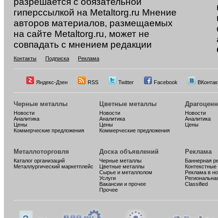
разрешается с обязательной
гиперссылкой на Metaltorg.ru Мнение
авторов материалов, размещаемых
на сайте Metaltorg.ru, может не
совпадать с мнением редакции
Контакты
Подписка
Реклама
Яндекс-Дзен
RSS
Twitter
Facebook
ВКонтак
Черные металлы
Цветные металлы
Драгоцен
Новости
Новости
Новости
Аналитика
Аналитика
Аналитика
Цены
Цены
Цены
Коммерческие предложения
Коммерческие предложения
Металлоторговля
Доска объявлений
Реклама
Каталог организаций
Черные металлы
Баннерная р
Металлургический маркетплейс
Цветные металлы
Контекстные
Сырье и металлолом
Реклама в н
Услуги
Региональна
Вакансии и прочее
Classified
Прочее