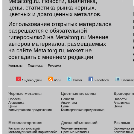
Metaltorg.ru. Новости, аналитика,
цены, статистика рынка черных,
цветных и драгоценных металлов.
Использование открытых материалов
разрешается с обязательной
гиперссылкой на Metaltorg.ru Мнение
авторов материалов, размещаемых
на сайте Metaltorg.ru, может не
совпадать с мнением редакции
Контакты
Подписка
Реклама
Яндекс-Дзен
RSS
Twitter
Facebook
ВКонтак
Черные металлы
Цветные металлы
Драгоцен
Новости
Новости
Новости
Аналитика
Аналитика
Аналитика
Цены
Цены
Цены
Коммерческие предложения
Коммерческие предложения
Металлоторговля
Доска объявлений
Реклама
Каталог организаций
Черные металлы
Баннерная р
Металлургический маркетплейс
Цветные металлы
Контекстные