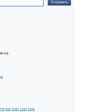
o.ru):
ие
720,820,1020,1220,1420