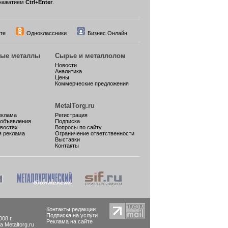
нажатием
Ctrl+Enter
.
те
Одноклассники
Бизнес Онлайн
ные металлы
Сырье и металлолом
Новости
Аналитика
Цены
Коммерческие предложения
MetalTorg.ru
еклама
Регистрация
 объявления
Подписка
овостях
Вопросы по сайту
я реклама
Ограничение ответственности
Выставки
Контакты
Контакты редакции
Подписка на услуги
08 г.
Реклама на сайте
Metaltorg.ru