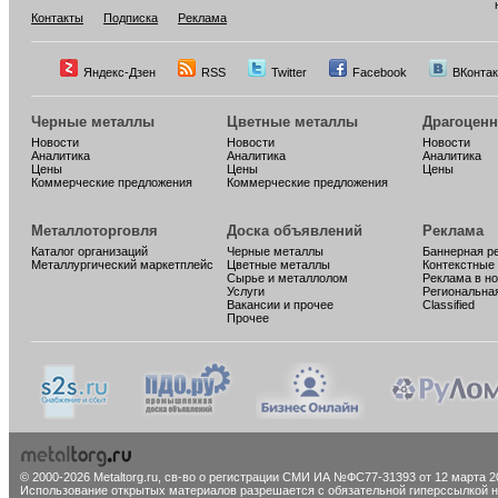
Контакты
Подписка
Реклама
Яндекс-Дзен
RSS
Twitter
Facebook
ВКонтак
Черные металлы
Цветные металлы
Драгоцен
Новости
Новости
Новости
Аналитика
Аналитика
Аналитика
Цены
Цены
Цены
Коммерческие предложения
Коммерческие предложения
Металлоторговля
Доска объявлений
Реклама
Каталог организаций
Черные металлы
Баннерная р
Металлургический маркетплейс
Цветные металлы
Контекстные
Сырье и металлолом
Реклама в н
Услуги
Региональна
Вакансии и прочее
Classified
Прочее
© 2000-2026 Metaltorg.ru,
св-во о регистрации СМИ ИА №ФС77-31393 от 12 марта 20
Использование открытых материалов разрешается с обязательной гиперссылкой на 