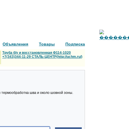
Объявления
Товары
Подписка
Труба б/у и восстановленная Ф114-1020
+7(343)344-11-29 СТАЛЬ-ЦЕНТР(http://uchm.ru/)
я термообработка шва и около шовной зоны.