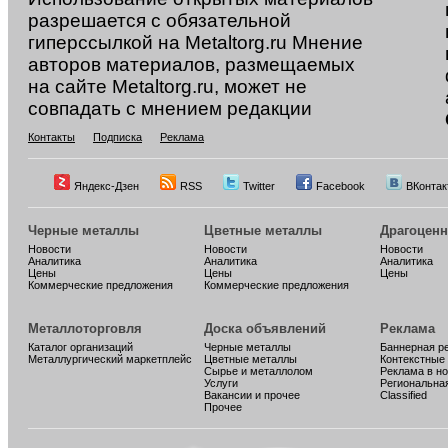
разрешается с обязательной
гиперссылкой на Metaltorg.ru Мнение
авторов материалов, размещаемых
на сайте Metaltorg.ru, может не
совпадать с мнением редакции
Контакты
Подписка
Реклама
Яндекс-Дзен
RSS
Twitter
Facebook
ВКонтак
Черные металлы
Цветные металлы
Драгоцен
Новости
Новости
Новости
Аналитика
Аналитика
Аналитика
Цены
Цены
Цены
Коммерческие предложения
Коммерческие предложения
Металлоторговля
Доска объявлений
Реклама
Каталог организаций
Черные металлы
Баннерная р
Металлургический маркетплейс
Цветные металлы
Контекстные
Сырье и металлолом
Реклама в н
Услуги
Региональна
Вакансии и прочее
Classified
Прочее