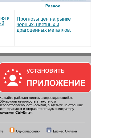
Разное
ия к
Прогнозы цен на рынке
ий
черных, цветных и
драгоценных металлов.
На сайте работает система коррекции ошибок.
Обнаружив неточность в тексте или
неработоспособность ссылки, выделите на странице
этот фрагмент и отправьте его администратору
нажатием
Ctrl+Enter
.
те
Одноклассники
Бизнес Онлайн