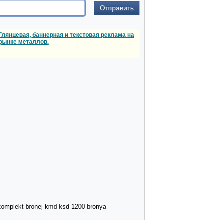
Глянцевая, баннерная и текстовая реклама на
рынке металлов.
komplekt-bronej-kmd-ksd-1200-bronya-