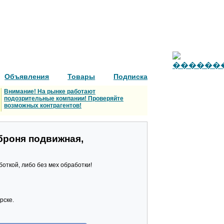
Объявления
Товары
Подписка
Внимание! На рынке работают
подозрительные компании! Проверяйте
возможных контрагентов!
броня подвижная,
откой, либо без мех обработки!
рске.