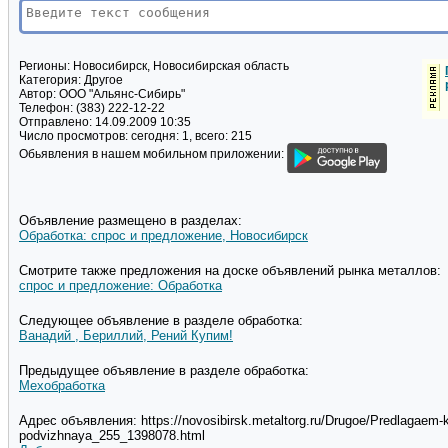
Регионы:
Новосибирск, Новосибирская область
Категория:
Другое
Автор:
ООО "Альянс-Сибирь"
Телефон:
(383) 222-12-22
Отправлено:
14.09.2009 10:35
Число просмотров:
сегодня: 1, всего: 215
Обьявления в нашем мобильном приложении:
Объявление размещено в разделах:
Обработка: спрос и предложение, Новосибирск
Смотрите также предложения на доске объявлений рынка металлов:
спрос и предложение: Обработка
Следующее объявление в разделе обработка:
Ванадий , Бериллий, Рений Купим!
Предыдущее объявление в разделе обработка:
Мехобработка
Адрес объявления: https://novosibirsk.metaltorg.ru/Drugoe/Predlagaem-
podvizhnaya_255_1398078.html