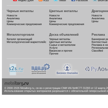
Яндекс-Дзен
RSS
Twitter
Facebook
ВКонтак
Черные металлы
Цветные металлы
Драгоцен
Новости
Новости
Новости
Аналитика
Аналитика
Аналитика
Цены
Цены
Цены
Коммерческие предложения
Коммерческие предложения
Металлоторговля
Доска объявлений
Реклама
Каталог организаций
Черные металлы
Баннерная р
Металлургический маркетплейс
Цветные металлы
Контекстные
Сырье и металлолом
Реклама в н
Услуги
Региональна
Вакансии и прочее
Classified
Прочее
© 2000-2026 Metaltorg.ru,
св-во о регистрации СМИ ИА №ФС77-31393 от 12 марта 20
Использование открытых материалов разрешается с обязательной гиперссылкой на 