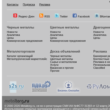
Контакты
Подписка
Реклама
Яндекс-Дзен
RSS
Twitter
Facebook
ВКонтак
Черные металлы
Цветные металлы
Драгоцен
Новости
Новости
Новости
Аналитика
Аналитика
Аналитика
Цены
Цены
Цены
Коммерческие предложения
Коммерческие предложения
Металлоторговля
Доска объявлений
Реклама
Каталог организаций
Черные металлы
Баннерная р
Металлургический маркетплейс
Цветные металлы
Контекстные
Сырье и металлолом
Реклама в н
Услуги
Региональна
Вакансии и прочее
Classified
Прочее
© 2000-2026 Metaltorg.ru,
св-во о регистрации СМИ ИА №ФС77-31393 от 12 марта 20
Использование открытых материалов разрешается с обязательной гиперссылкой на 