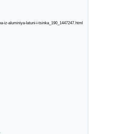
a-iz-aluminiya-latuni-i-tsinka_190_1447247.html
: