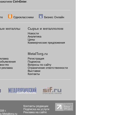
нажатием
Ctrl+Enter
.
те
Одноклассники
Бизнес Онлайн
ные металлы
Сырье и металлолом
Новости
Аналитика
Цены
Коммерческие предложения
MetalTorg.ru
еклама
Регистрация
 объявления
Подписка
овостях
Вопросы по сайту
я реклама
Ограничение ответственности
Выставки
Контакты
Контакты редакции
Подписка на услуги
08 г.
Реклама на сайте
Metaltorg.ru