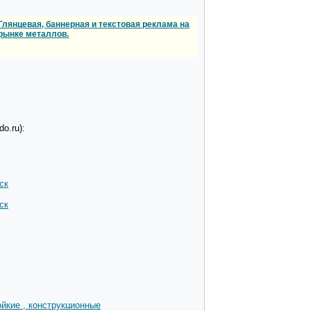
Глянцевая, баннерная и текстовая реклама на
рынке металлов.
o.ru):
ск
ск
йкие , конструкционные