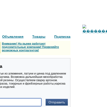
Объявления
Товары
Подписка
Внимание! На рынке работают
подозрительные компании! Проверяйте
возможных контрагентов!
ка
тье из алюминия, латуни и цинка под давлением
заказчика. Возможна дальнейшая мехобработка
й резины. Осуществляем сварку аргоном.
краска, токарные и фрейзерные работы,нарезка
ых изделий.