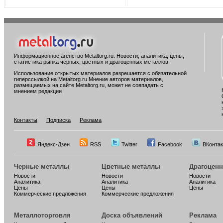
Информационное агенство Metaltorg.ru. Новости, аналитика, цены,
статистика рынка черных, цветных и драгоценных металлов.
Использование открытых материалов разрешается с обязательной
гиперссылкой на Metaltorg.ru Мнение авторов материалов,
размещаемых на сайте Metaltorg.ru, может не совпадать с
мнением редакции
Контакты
Подписка
Реклама
Яндекс-Дзен
RSS
Twitter
Facebook
ВКонтак
Черные металлы
Цветные металлы
Драгоцен
Новости
Новости
Новости
Аналитика
Аналитика
Аналитика
Цены
Цены
Цены
Коммерческие предложения
Коммерческие предложения
Металлоторговля
Доска объявлений
Реклама