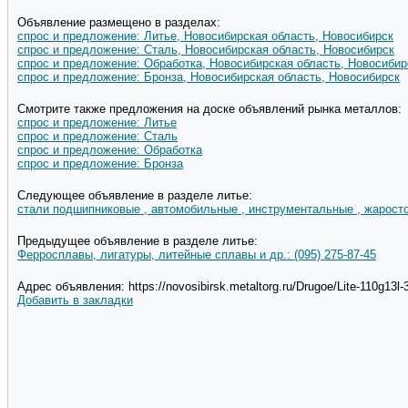
Объявление размещено в разделах:
спрос и предложение: Литье, Новосибирская область, Новосибирск
спрос и предложение: Сталь, Новосибирская область, Новосибирск
спрос и предложение: Обработка, Новосибирская область, Новосибир
спрос и предложение: Бронза, Новосибирская область, Новосибирск
Смотрите также предложения на доске объявлений рынка металлов:
спрос и предложение: Литье
спрос и предложение: Сталь
спрос и предложение: Обработка
спрос и предложение: Бронза
Следующее объявление в разделе литье:
стали подшипниковые , автомобильные , инструментальные , жаросто
Предыдущее объявление в разделе литье:
Ферросплавы, лигатуры, литейные сплавы и др.: (095) 275-87-45
Адрес объявления: https://novosibirsk.metaltorg.ru/Drugoe/Lite-110g13
Добавить в закладки