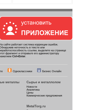
На сайте работает система коррекции ошибок.
Обнаружив неточность в тексте или
неработоспособность ссылки, выделите на странице
этот фрагмент и отправьте его администратору
нажатием
Ctrl+Enter
.
те
Одноклассники
Бизнес Онлайн
ные металлы
Сырье и металлолом
Новости
Аналитика
Цены
Коммерческие предложения
MetalTorg.ru