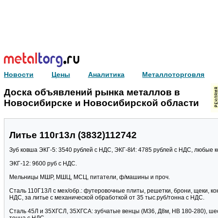
Новости
Цены
Аналитика
Металлоторговля
Доска объявлений рынка металлов в
Новосибирске и Новосибирской области
Литье 110г13л (3832)112742
Зуб ковша ЭКГ-5: 3540 рублей с НДС, ЭКГ-8И: 4785 рублей с НДС, любые ко
ЭКГ-12: 9600 руб с НДС.
Мельницы МШР, МШЦ, МСЦ, питатели, ф/машины и проч.
Сталь 110Г13Л с мех/обр.: футеровочные плиты, решетки, брони, щеки, кону
НДС, за литье с механической обработкой от 35 тыс.руб/тонна с НДС.
Сталь 45Л и 35ХГСЛ, 35ХГСА: зубчатые венцы (М36, Д8м, HB 180-280), шес