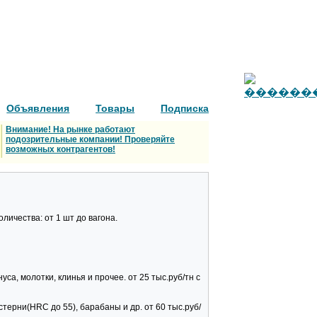
Объявления
Товары
Подписка
Внимание! На рынке работают
подозрительные компании! Проверяйте
возможных контрагентов!
личества: от 1 шт до вагона.
са, молотки, клинья и прочее. от 25 тыс.руб/тн с
терни(HRC до 55), барабаны и др. от 60 тыс.руб/