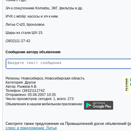
тонна с НДС.
З/ч к спецтехнике Komatsu, ЭКГ, фильтры и др.
ИЧХ с м/обр: насосы и з/ч к ним.
Литье Сч20, бронзовое.
Шары из стали ШХ-15.
(3832)11-27-42
Сообщение автору объявления
Регионы:
Новосибирск, Новосибирская область
Категория:
Другое
Автор:
Рыжков А.В.
Телефон:
(3832)112742
Отправлено:
05.08.2007 10:35
Число просмотров:
сегодня: 1, всего: 273
Обьявления в нашем мобильном приложении:
Смотрите также предложения на Промышленной доске объявлений (pd
спрос и предложение: Литье