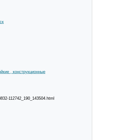
ск
йкие , конструкционные
l-3832-112742_190_143504.html